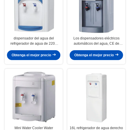
dispensador del agua del
Los dispensadores eléctricos
refrigerador de agua de 220V
automáticos del agua, CE de
50Hz con el enfriamiento del
escritorio del refrigerador de
compresor de R134a
agua certificaron
Obtenga el mejor precio
Obtenga el mejor precio
Mini Water Cooler Water
16L refrigerador de agua derecho