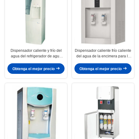
Dispensador caliente y frío del
Dispensador caliente frío caliente
agua del refrigerador de agua
del agua de la encimera para la
libre con el poder de enfriamiento
escuela de Ministerio del Interior
90W
Obtenga el mejor precio
Obtenga el mejor precio