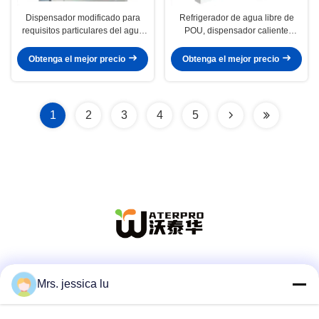
Dispensador modificado para
Refrigerador de agua libre de
requisitos particulares del agua
POU, dispensador caliente
del refrigerador de agua del ABS
blanco de la agua fría de la
con el poder de calefacción
ósmosis reversa
Obtenga el mejor precio
Obtenga el mejor precio
550W
1
2
3
4
5
Las redes sociales
Mrs. jessica lu