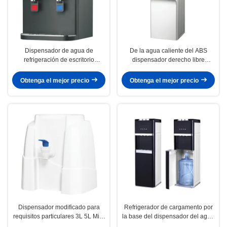
Dispensador de agua de
De la agua caliente del ABS
refrigeración de escritorio
dispensador derecho libre
Dispensador de agua de
material y fría para el hogar del
compresión Dispensador de
hotel
Obtenga el mejor precio
Obtenga el mejor precio
agua de enfriamiento con
temperatura del agua ajustable,
agua fría y agua caliente
Dispensador de agua disponible,
Dispensador de agua para el
hogar
Dispensador modificado para
Refrigerador de cargamento por
requisitos particulares 3L 5L Mini
la base del dispensador del agua
Size For Home Office del agua
del ODM del OEM con la botella