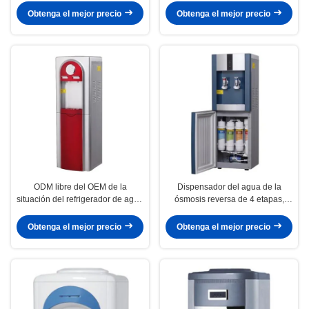
del refrigerador de agua
de enfriamiento del compresor
Obtenga el mejor precio
Obtenga el mejor precio
ODM libre del OEM de la
Dispensador del agua de la
situación del refrigerador de agua
ósmosis reversa de 4 etapas,
del dispensador caliente y frío del
refrigerador de agua caliente y
agua
frío de 220 voltios
Obtenga el mejor precio
Obtenga el mejor precio