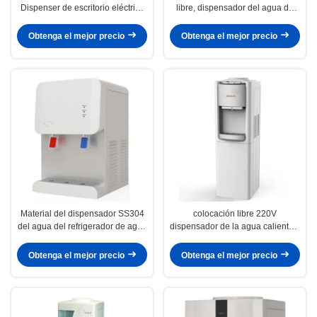
Dispenser de escritorio eléctrico
libre, dispensador del agua de
para Ministerio del Interior
enfriamiento del compresor 220
voltios
Obtenga el mejor precio
Obtenga el mejor precio
Material del dispensador SS304
colocación libre 220V
del agua del refrigerador de agua
dispensador de la agua caliente y
de la cerradura del niño para el
fría con con seguridad la
OEM del hospital de la escuela
cerradura del niño
Obtenga el mejor precio
Obtenga el mejor precio