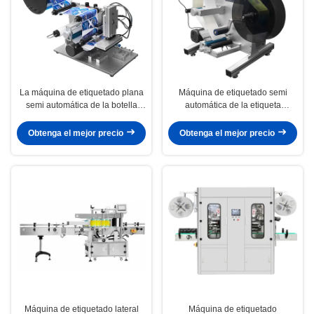
La máquina de etiquetado plana
Máquina de etiquetado semi
semi automática de la botella
automática de la etiqueta
90W acciona el material de acero
engomada de la botella redonda
inoxidable
con la pantalla táctil
Obtenga el mejor precio
Obtenga el mejor precio
Máquina de etiquetado lateral
Máquina de etiquetado