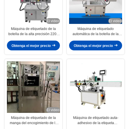
El video
El video
Máquina de etiquetado de la
Máquina de etiquetado
botella de la alta precisión 220V
automática de la botella de la
50Hz para la industria de las
etiqueta engomada para las
bebidas de la comida
botellas de cerveza redondas
Obtenga el mejor precio
Obtenga el mejor precio
cuadradas
El video
Máquina de etiquetado de la
Máquina de etiquetado auta-
manga del encogimiento de la
adhesivo de la etiqueta
botella de 5 galones con el motor
engomada de la precisión para la