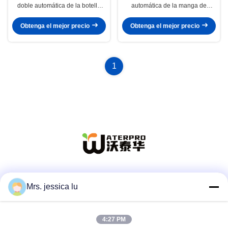
doble automática de la botella
automática de la manga de
SS304 ajustable dimensional
15000 BPH con el túnel del
multi material
encogimiento del calor de vapor
Obtenga el mejor precio
Obtenga el mejor precio
1
Las redes sociales
Mrs. jessica lu
4:27 PM