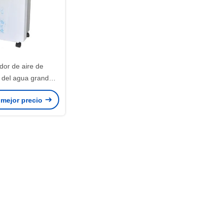
dor de aire de
 del agua grande
a del sitio de la
 mejor precio
 de la refrigeración
or aire