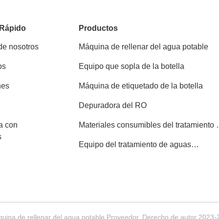
 Rápido
Productos
de nosotros
Máquina de rellenar del agua potable
os
Equipo que sopla de la botella
nes
Máquina de etiquetado de la botella
Depuradora del RO
a con
Materiales consumibles del tratamiento 
s
aguas
Equipo del tratamiento de aguas
residuales
uina de rellenar del agua potable Proveedor. Derecho de autor 2023-