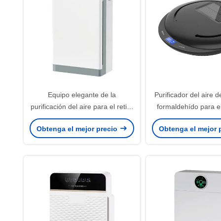
Equipo elegante de la
Purificador del aire de
purificación del aire para el retiro
formaldehído para el
interior del formaldehído de la
humo de los viru
Obtenga el mejor precio
Obtenga el mejor 
ión negativo PM2.5