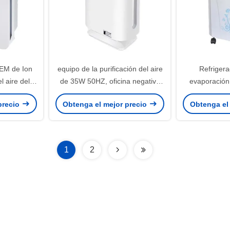
EM de Ion
equipo de la purificación del aire
Refrigera
 aire del
de 35W 50HZ, oficina negativa
evaporación
e de la
de Ion Small Air Purifier For
teledirigid
precio
Obtenga el mejor precio
Obtenga el
n
calefacción 7L
p
1
2