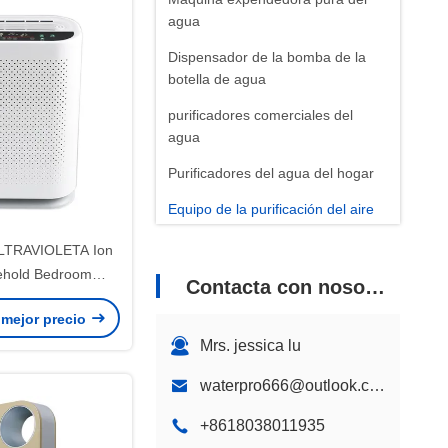
agua
Dispensador de la bomba de la
botella de agua
purificadores comerciales del
agua
Purificadores del agua del hogar
Equipo de la purificación del aire
ULTRAVIOLETA Ion
ehold Bedroom
Contacta con nosotros
aire del retiro del
 mejor precio
olor
Mrs. jessica lu
waterpro666@outlook.com
+8618038011935