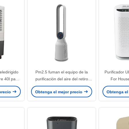
eledirigido
Pm2.5 fuman el equipo de la
Purificador 
re 40l para
purificación del aire del retiro
For Hous
erior
para el hogar
negativo del 
precio
Obtenga el mejor precio
Obtenga el