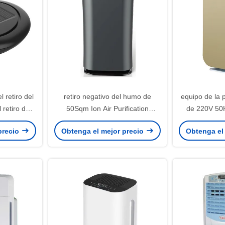
l retiro del
retiro negativo del humo de
equipo de la p
 retiro del
50Sqm Ion Air Purification
de 220V 50H
s PM2.5
Equipment For PM2.5
ULTRAVIOLETA
precio
Obtenga el mejor precio
Obtenga el
del aire de