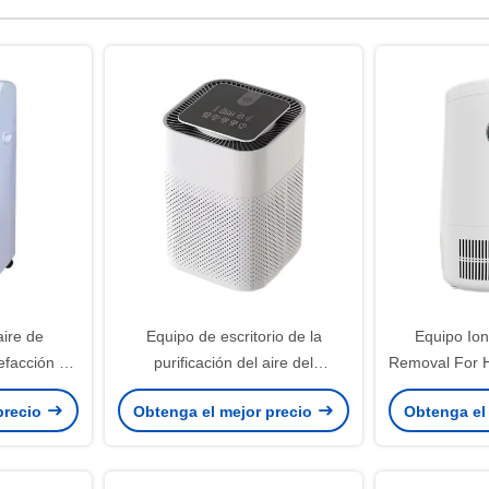
aire de
Equipo de escritorio de la
Equipo Io
efacción de
purificación del aire del
Removal For H
 aire 8.5L
Aromatherapy con la
de la purifica
precio
Obtenga el mejor precio
Obtenga el
itio grande
esterilización UVC
en