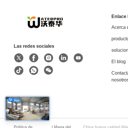
Enlace
Acerca 
product
Las redes sociales
solucio
El blog
Contact
nosotro
Política de
|
Mapa del
China buena calidad Máq