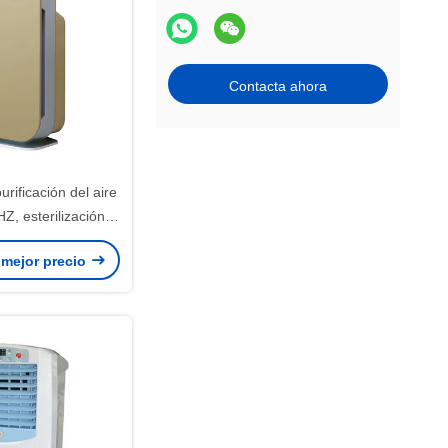
Contacta ahora
urificación del aire
Z, esterilización
 del purificador
 mejor precio
l retiro de polvo