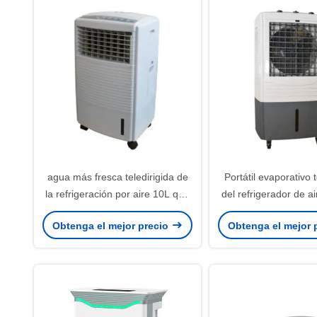
agua más fresca teledirigida de
Portátil evaporativo t
la refrigeración por aire 10L que
del refrigerador de ai
se evapora para el sitio grande
al aire libre int
Obtenga el mejor precio
Obtenga el mejor 