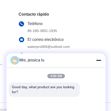
Contacto rápido
Teléfono
86-180-3801-1935
El correo electrónico
waterpro666@outlook.com
Dirección
Mrs. jessica lu
EDIFICIO DE ROOM811 TIANJI, PARQUE
de
CIBERNÉTICO DE TIANAN,
CHEGONGMIAO, FUTIAN SHENZHEN
CHINA
4:00 AM
Good day, what product are you looking 
for?
2026 Shenzhen Waterpro Tech Co., Ltd. . Todos los derechos