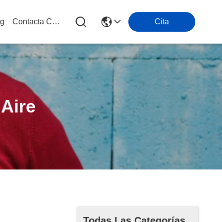
og
Contacta Con Nosotros
Cita
 Aire
Todas Las Categorías