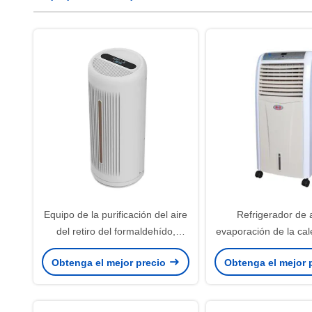
Equipo de la purificación del aire
Refrigerador de 
del retiro del formaldehído,
evaporación de la cal
esterilizador ULTRAVIOLETA del
la refrigeración por
Obtenga el mejor precio
Obtenga el mejor 
aire de la fragancia
teledirigido para el s