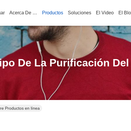
ar
Acerca De Nosotros
Productos
Soluciones
El Video
El Bl
po De La Purificación Del
ire Productos en línea