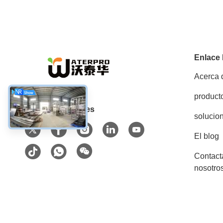
Enlace
Acerca 
product
Las redes sociales
solucio
El blog
Contact
nosotro