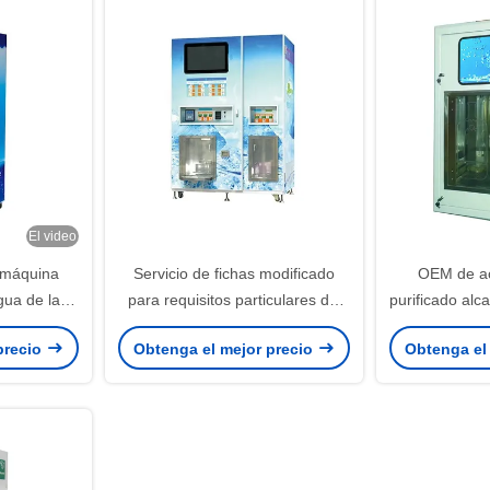
El video
a máquina
Servicio de fichas modificado
OEM de ac
gua de la
para requisitos particulares del
purificado alca
e fichas
uno mismo de la máquina
la máquina 
precio
Obtenga el mejor precio
Obtenga el
expendedora pura del agua
d