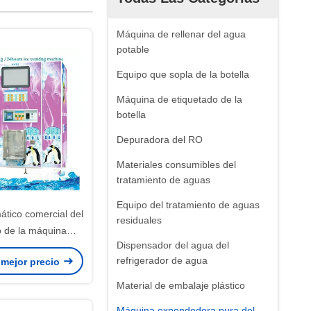
Máquina de rellenar del agua
potable
Equipo que sopla de la botella
Máquina de etiquetado de la
botella
Depuradora del RO
Materiales consumibles del
tratamiento de aguas
Equipo del tratamiento de aguas
ático comercial del
residuales
 de la máquina
Dispensador del agua del
del fabricante de
refrigerador de agua
 mejor precio
hoteles al aire libre
Material de embalaje plástico
Máquina expendedora pura del