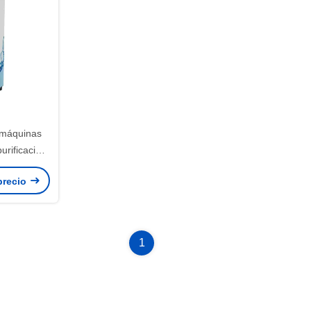
 máquinas
urificación
is reversa
precio
1