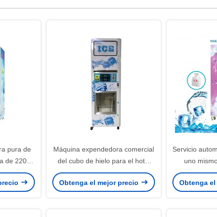
a pura de
Máquina expendedora comercial
Servicio autom
ua de 220
del cubo de hielo para el hotel
uno mismo
cado del CE
del restaurante del aeropuerto
expendedora 
precio
Obtenga el mejor precio
Obtenga el
hielo para los 