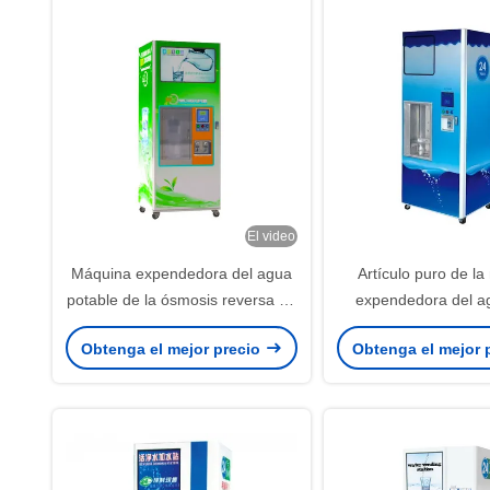
El video
Máquina expendedora del agua
Artículo puro de l
potable de la ósmosis reversa de
expendedora del a
fichas con la filtración de 9
ósmosis reversa d
Obtenga el mejor precio
Obtenga el mejor 
etapas