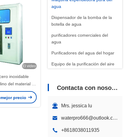
agua
Dispensador de la bomba de la
botella de agua
purificadores comerciales del
agua
Purificadores del agua del hogar
Equipo de la purificación del aire
El video
ero inoxidable
lino del material de
Contacta con nosotros
expendedora pura
 mejor precio
el agua
Mrs. jessica lu
waterpro666@outlook.com
+8618038011935