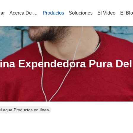
ar
Acerca De Nosotros
Productos
Soluciones
El Video
El Bl
ina Expendedora Pura Del
 agua Productos en línea