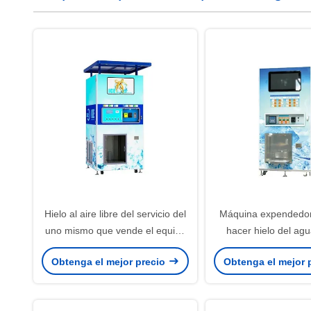
Hielo al aire libre del servicio del
Máquina expendedor
uno mismo que vende el equipo
hacer hielo del ag
con la capacidad 900kg/24H
voltios con el certifi
Obtenga el mejor precio
Obtenga el mejor 
ISO