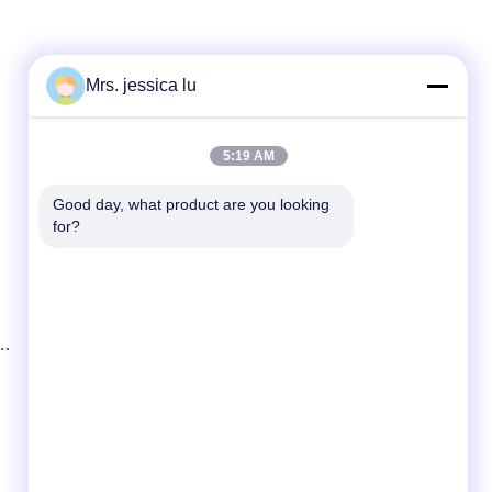
Mrs. jessica lu
Contacto rápido
5:19 AM
Teléfono
86-180-3801-1935
Good day, what product are you looking 
for?
El correo electrónico
waterpro666@outlook.com
Dirección
EDIFICIO DE ROOM811 TIANJI, PARQUE
de
CIBERNÉTICO DE TIANAN,
CHEGONGMIAO, FUTIAN SHENZHEN
CHINA