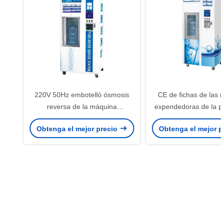
220V 50Hz embotelló ósmosis
CE de fichas de las
reversa de la máquina
expendedoras de la p
expendedora pura del agua
del agua de la ósmos
Obtenga el mejor precio
Obtenga el mejor 
certificado