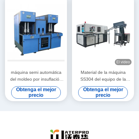
velocidad, servo automático
comprimido
2l máquina de moldeo de
soplado
El video
máquina semi automática
Material de la máquina
del moldeo por insuflación
SS304 del equipo de la
de aire comprimido de 380V
botella que sopla automática
Obtenga el mejor
Obtenga el mejor
14KW para las botellas del
llena para la botella del
precio
precio
ANIMAL DOMÉSTICO
ANIMAL DOMÉSTICO