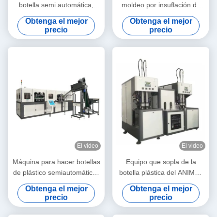
botella semi automática,
moldeo por insuflación de
máquina que sopla del
aire comprimido de la botella
Obtenga el mejor
Obtenga el mejor
ANIMAL DOMÉSTICO de 2
de agua para la botella
precio
precio
cavidades para 2000ml
plástica 5l
El video
El video
Máquina para hacer botellas
Equipo que sopla de la
de plástico semiautomáticas
botella plástica del ANIMAL
pequeñas 500ml máquina
DOMÉSTICO, volumen semi
Obtenga el mejor
Obtenga el mejor
de soplar de mascotas 6
automático de la máquina
precio
precio
cavidades equipo de
2000Ml del moldeo por
soplado de botellas de alta
insuflación de aire