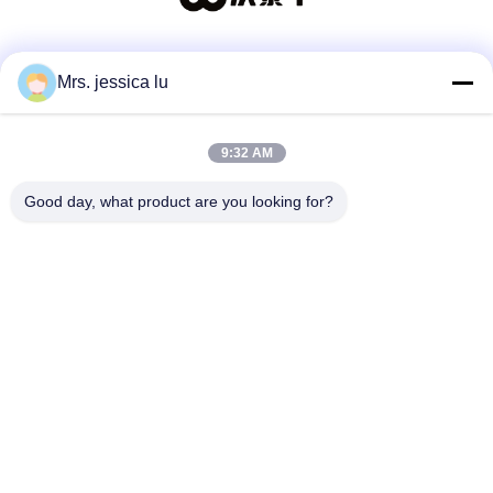
Las redes sociales
Mrs. jessica lu
9:32 AM
Contacto rápido
Good day, what product are you looking for?
Teléfono
86-180-3801-1935
El correo electrónico
waterpro666@outlook.com
Dirección
EDIFICIO DE ROOM811 TIANJI, PARQUE CIBERNÉTICO
DE TIANAN, CHEGONGMIAO, FUTIAN SHENZHEN CHINA
Política de privacidad
|
Mapa del Sitio