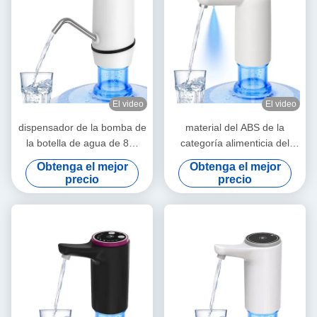
El video
El video
dispensador de la bomba de
material del ABS de la
la botella de agua de 8W
categoría alimenticia del
2.4L/Min 1200mAh con el
dispensador de la bomba de
Obtenga el mejor
Obtenga el mejor
top decorativo del chaflán
la botella de agua de
precio
precio
1.6L/Min 1200mAh