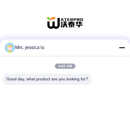
Las redes sociales
Mrs. jessica lu
4:02 AM
Contacto rápido
Good day, what product are you looking for?
Teléfono
86-180-3801-1935
El correo electrónico
waterpro666@outlook.com
Dirección