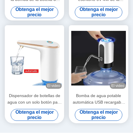
agua del USB automático
bomba de la botella de agua
Obtenga el mejor
Obtenga el mejor
para la barbacoa del aire
para la escuela de la oficina
precio
precio
libre
El video
El video
Dispensador de botellas de
Bomba de agua potable
agua con un solo botón para
automática USB recargable
botellas de 2-5 galones
Pequeña y respetuosa con
Obtenga el mejor
Obtenga el mejor
el medio ambiente
precio
precio