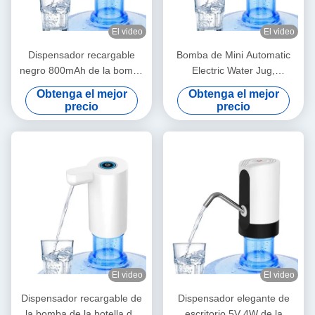
El video
El video
Dispensador recargable
Bomba de Mini Automatic
negro 800mAh de la bomba
Electric Water Jug,
de agua del USB para
dispensador recargable
Obtenga el mejor
Obtenga el mejor
Ministerio del Interior
portátil del agua
precio
precio
El video
El video
Dispensador recargable de
Dispensador elegante de
la bomba de la botella de
escritorio 5V 4W de la