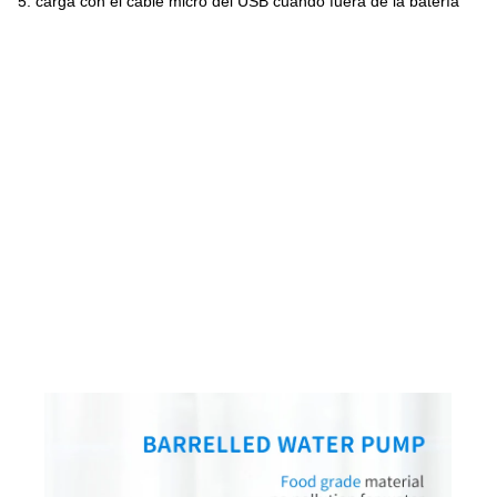
5. carga con el cable micro del USB cuando fuera de la batería